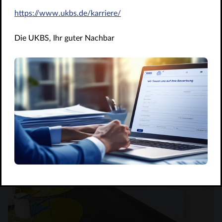
Ansprechpartner*innen
https://www.ukbs.de/karriere/
Anfahrt
Die UKBS, Ihr guter Nachbar
Nachricht schreiben
WhatsApp Newsletter